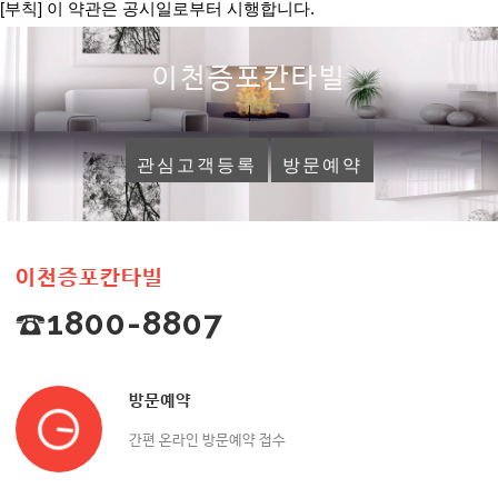
[부칙] 이 약관은 공시일로부터 시행합니다.
이천증포칸타빌
관심고객등록
방문예약
이천증포칸타빌
☎1800-8807
방문예약
간편 온라인 방문예약 접수