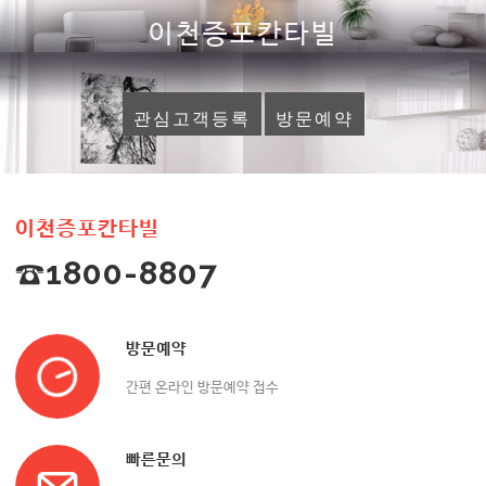
이천증포칸타빌
관심고객등록
방문예약
이천증포칸타빌
☎1800-8807
방문예약
간편 온라인 방문예약 접수
빠른문의