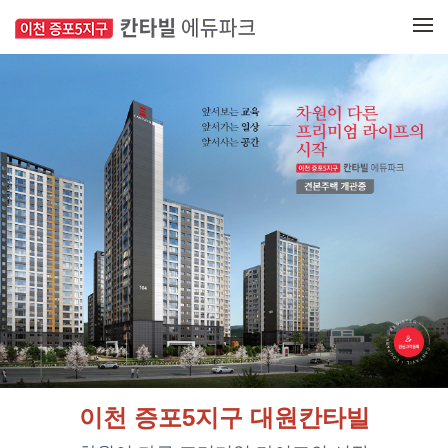
메뉴 건너뛰기
이천 증포5지구 대원칸타빌