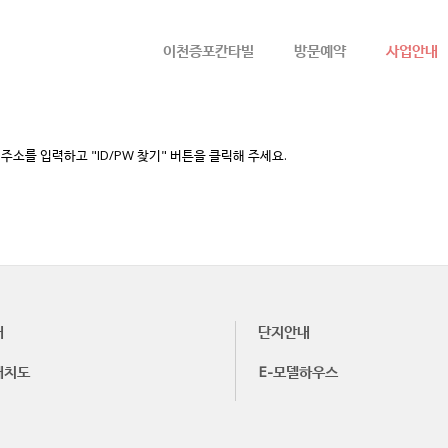
메뉴 건너뛰기
이천증포칸타빌
방문예약
사업안내
소를 입력하고 "ID/PW 찾기" 버튼을 클릭해 주세요.
내
단지안내
배치도
E-모델하우스