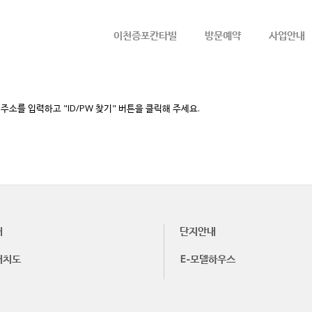
메뉴 건너뛰기
이천증포칸타빌
방문예약
사업안내
소를 입력하고 "ID/PW 찾기" 버튼을 클릭해 주세요.
내
단지안내
배치도
E-모델하우스